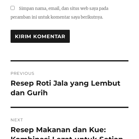
Simpan nama, email, dan situs web saya pada
peramban ini untuk komentar saya berikutnya.
Navigasi
PREVIOUS
pos
Resep Roti Jala yang Lembut
Previous
post:
dan Gurih
NEXT
Resep Makanan dan Kue:
Next
post: