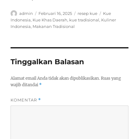
Author
Posted
Categories
Tags
admin
Februari 16, 2025
resep kue
Kue
on
Indonesia
,
Kue Khas Daerah
,
kue tradisional
,
Kuliner
Indonesia
,
Makanan Tradisional
Tinggalkan Balasan
Alamat email Anda tidak akan dipublikasikan.
Ruas yang
wajib ditandai
*
KOMENTAR
*