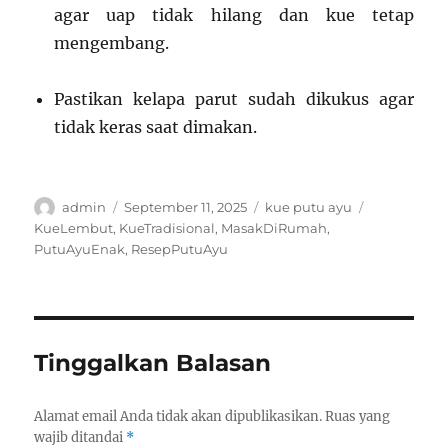
agar uap tidak hilang dan kue tetap
mengembang.
Pastikan kelapa parut sudah dikukus agar
tidak keras saat dimakan.
Author
Posted
Categories
Tags
admin
September 11, 2025
kue putu ayu
on
KueLembut
,
KueTradisional
,
MasakDiRumah
,
PutuAyuEnak
,
ResepPutuAyu
Tinggalkan Balasan
Alamat email Anda tidak akan dipublikasikan.
Ruas yang
wajib ditandai
*