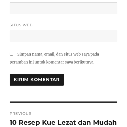
SITUS WEB
Simpan nama, email, dan situs web saya pada
peramban ini untuk komentar saya berikutnya.
Navigasi
PREVIOUS
pos
10 Resep Kue Lezat dan Mudah
Previous