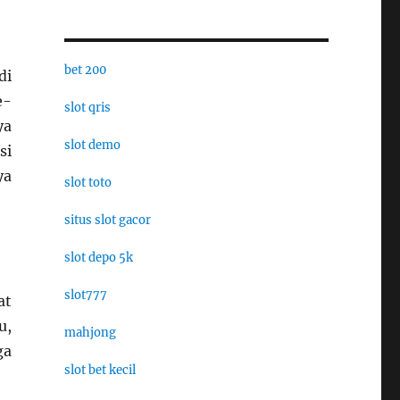
bet 200
di
e-
slot qris
ya
slot demo
si
ya
slot toto
situs slot gacor
slot depo 5k
slot777
at
u,
mahjong
ga
slot bet kecil