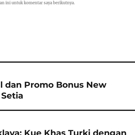
an ini untuk komentar saya berikutnya.
al dan Promo Bonus New
Setia
lava: Kue Khas Turki dengan