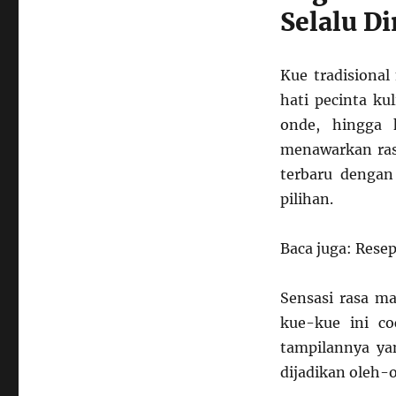
Selalu Di
Kue tradisiona
hati pecinta ku
onde, hingga 
menawarkan ras
terbaru dengan
pilihan.
Baca juga: Rese
Sensasi rasa m
kue-kue ini co
tampilannya ya
dijadikan oleh-o