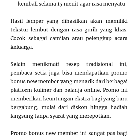
kembali selama 15 menit agar rasa menyatu
Hasil lemper yang dihasilkan akan memiliki
tekstur lembut dengan rasa gurih yang khas.
Cocok sebagai camilan atau pelengkap acara
keluarga.
Selain menikmati resep tradisional ini,
pembaca setia juga bisa mendapatkan promo
bonus new member yang menarik dari berbagai
platform kuliner dan belanja online. Promo ini
memberikan keuntungan ekstra bagi yang baru
bergabung, mulai dari diskon hingga hadiah
langsung tanpa syarat yang merepotkan.
Promo bonus new member ini sangat pas bagi