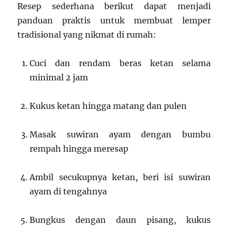
Resep sederhana berikut dapat menjadi
panduan praktis untuk membuat lemper
tradisional yang nikmat di rumah:
Cuci dan rendam beras ketan selama
minimal 2 jam
Kukus ketan hingga matang dan pulen
Masak suwiran ayam dengan bumbu
rempah hingga meresap
Ambil secukupnya ketan, beri isi suwiran
ayam di tengahnya
Bungkus dengan daun pisang, kukus