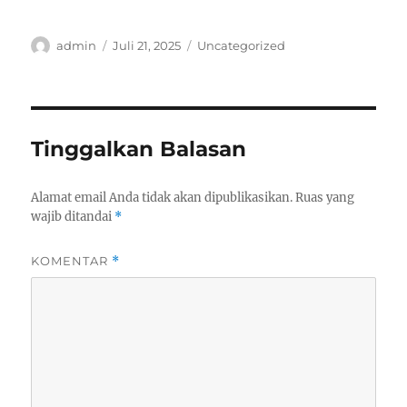
Author
Posted
Categories
admin
Juli 21, 2025
Uncategorized
on
Tinggalkan Balasan
Alamat email Anda tidak akan dipublikasikan.
Ruas yang
wajib ditandai
*
KOMENTAR
*