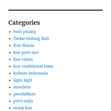
Categories
bolu pisang
Dadar Gulung Bali
Kue Manis
kue putu ayu
kue talam
kue tradisional Jawa
kuliner indonesia
lapis legit
omellete
pendidikan
putri salju
resep kue